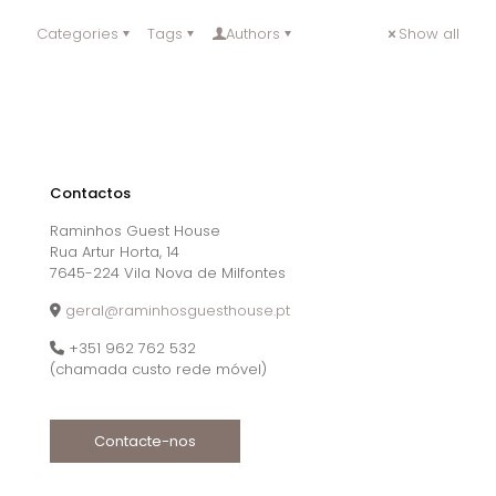
Categories
Tags
Authors
Show all
Contactos
Raminhos Guest House
Rua Artur Horta, 14
7645-224 Vila Nova de Milfontes
geral@raminhosguesthouse.pt
+351 962 762 532
(chamada custo rede móvel)
Contacte-nos